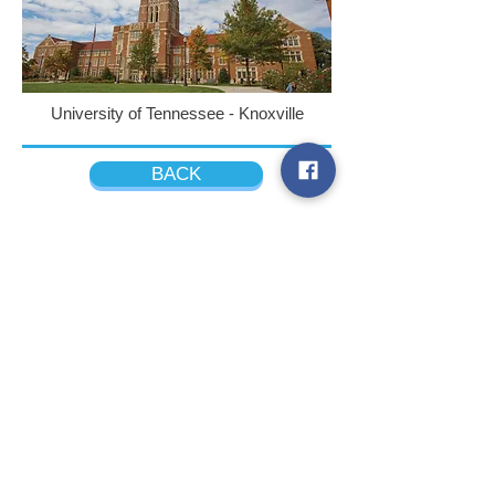
University of Tennessee - Knoxville
BACK
ติดต่อเรา
RNK International Placement
Agency, LLC
USA
1441 Broadway, 6th Floor,
New York, NY 10018
WhatsApp