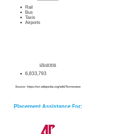
Rail
Bus
Taxis
Airports
ประชากร
6,833,793
Source:
https://en.wikipedia.org/wiki/Tennessee
Placement Assistance For: