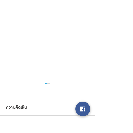
ความคิดเห็น
เขียนความคิดเห็น…
Roadmap สู่รั้วมหาวิทยาลัย
เช็กลิสต์ คุณสมบัต