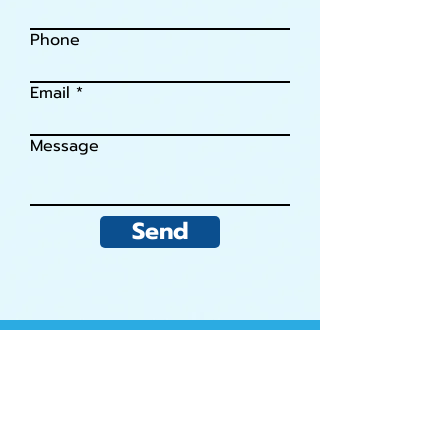
Phone
Email
Message
Send
ติดต่อเรา
RNK International Placement
Agency, LLC